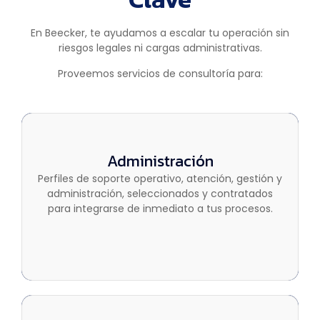
En Beecker, te ayudamos a escalar tu operación sin
riesgos legales ni cargas administrativas.
Proveemos servicios de consultoría para:
Administración
Administración
Perfiles de soporte operativo, atención, gestión y
Perfiles de soporte operativo, atención, gestión y
administración, seleccionados y contratados
administración, seleccionados y contratados
para integrarse de inmediato a tus procesos.
para integrarse de inmediato a tus procesos.