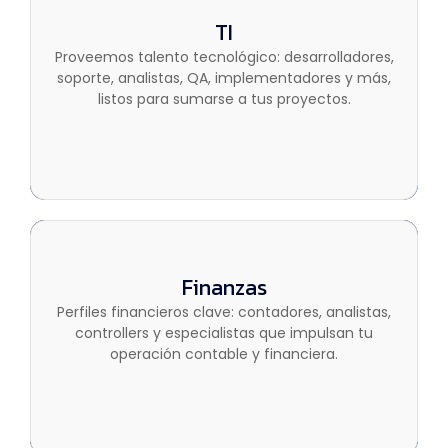
TI
TI
Proveemos talento tecnológico: desarrolladores,
Proveemos talento tecnológico: desarrolladores,
soporte, analistas, QA, implementadores y más,
soporte, analistas, QA, implementadores y más,
listos para sumarse a tus proyectos.
listos para sumarse a tus proyectos.
Finanzas
Finanzas
Perfiles financieros clave: contadores, analistas,
Perfiles financieros clave: contadores, analistas,
controllers y especialistas que impulsan tu
controllers y especialistas que impulsan tu
operación contable y financiera.
operación contable y financiera.