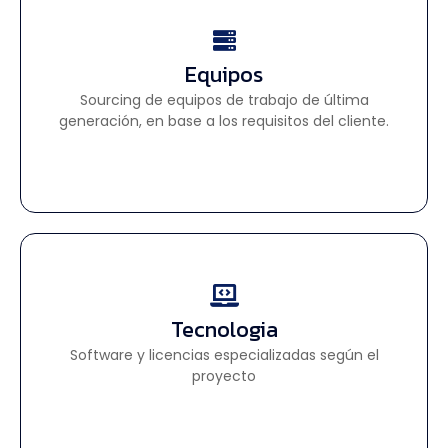
Equipos
Equipos
Sourcing de equipos de trabajo de última
Sourcing de equipos de trabajo de última
generación, en base a los requisitos del cliente.
generación, en base a los requisitos del cliente.
Tecnologia
Tecnologia
Software y licencias especializadas según el
Software y licencias especializadas según el
proyecto
proyecto